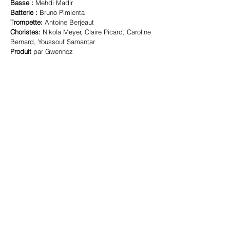
Basse :
Mehdi Madir
Batterie :
Bruno Pimienta
T
rompette:
Antoine Berjeaut
Choristes:
Nikola Meyer, Claire Picard, Caroline
Bernard, Youssouf Samantar
Produit
par Gwennoz